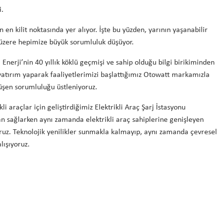
i.
 en kilit noktasında yer alıyor. İşte bu yüzden, yarının yaşanabilir
 üzere hepimize büyük sorumluluk düşüyor.
Enerji’nin 40 yıllık köklü geçmişi ve sahip olduğu bilgi birikiminden
e yatırım yaparak faaliyetlerimizi başlattığımız Otowatt markamızla
düşen sorumluluğu üstleniyoruz.
 araçlar için geliştirdiğimiz Elektrikli Araç Şarj İstasyonu
 sağlarken aynı zamanda elektrikli araç sahiplerine genişleyen
oruz. Teknolojik yenilikler sunmakla kalmayıp, aynı zamanda çevresel
lışıyoruz.