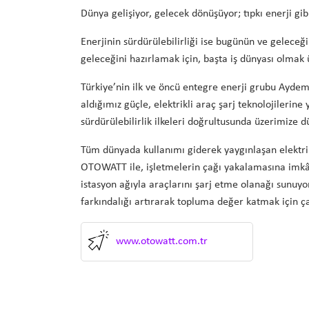
Dünya gelişiyor, gelecek dönüşüyor; tıpkı enerji gib
Enerjinin sürdürülebilirliği ise bugünün ve geleceğin
geleceğini hazırlamak için, başta iş dünyası olmak
Türkiye’nin ilk ve öncü entegre enerji grubu Aydem 
aldığımız güçle, elektrikli araç şarj teknolojilerin
sürdürülebilirlik ilkeleri doğrultusunda üzerimize 
Tüm dünyada kullanımı giderek yaygınlaşan elektrikli
OTOWATT ile, işletmelerin çağı yakalamasına imkân
istasyon ağıyla araçlarını şarj etme olanağı sunuy
farkındalığı artırarak topluma değer katmak için ça
www.otowatt.com.tr