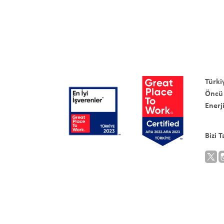
Türki
Öncü
Enerji
Bizi 