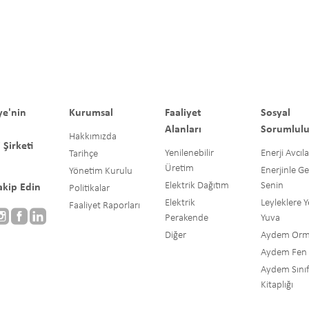
ye'nin
Kurumsal
Faaliyet
Sosyal
Alanları
Sorumlul
Hakkımızda
 Şirketi
Yenilenebilir
Enerji Avcıla
Tarihçe
Üretim
Enerjinle G
Yönetim Kurulu
Elektrik Dağıtım
Senin
Takip Edin
Politikalar
Elektrik
Leyleklere Y
Faaliyet Raporları
Perakende
Yuva
Diğer
Aydem Or
Aydem Fen L
Aydem Sınıf
Kitaplığı