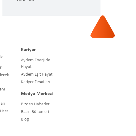
Kariyer
uk
Aydem Enerji'de
Hayat
rı
Aydem Eşit Hayat
elecek
Kariyer Fırsatları
eni
Medya Merkezi
man
Bizden Haberler
isesi
Basın Bültenleri
Blog