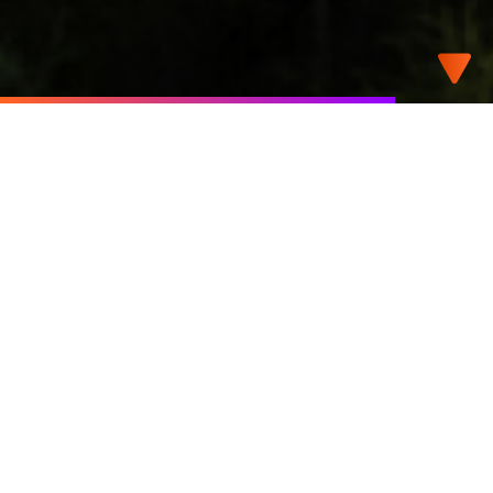
Türkiye’nin Öncü Entegre Enerji Grubu
Enerji sektöründe ezberleri yıkan
yaklaşımımız ve ilkleri hayata geçirme
azmimizle elektrik üretim, dağıtım ve
perakende alanlarında faaliyet gösteriyoruz.
Ülkemizin sürdürülebilir geleceği için
çalışırken yenilenebilir enerjiyi odağımıza
alıyor; su, rüzgâr, jeotermal ve hibrit
kaynaklarından enerji üretiyoruz.