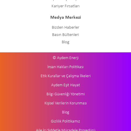
Kariyer Fırsatları
Medya Merkezi
Bizden Haberler
Basın Bültenleri
Blog
© Aydem Enerji
İnsan Hakları Politikası
Etik Kurallar ve Çalışma İlkeleri
Aydem Eşit Hayat
Bilgi Güvenliği Yönetimi
Kişisel Verilerin Korunması
Blog
Gizlilik Politikamız
Aile İçi Şiddetle Mücadele Prosedürü