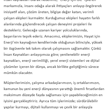
İnsan Kaynakları olarak hedefimiz, “Enerji için Biz” işveren
markamızla, insanı odağa alarak ihtiyaçları anlayıp öngörerek
inisiyatif alan, çözüm üreten, bilgiye değer katan, verimli
çalışan ekipleri kurmaktır. Kurduğumuz ekipleri hayatın farklı
alanlarında güçlendirecek çalışan deneyimi projeleri ile
destekleriz. Geleceğe uzanan kariyer yolculuklarında,
başarılarını teşvik ederiz. Amacımız, ekiplerimizin, Hayat için
Enerji’nin kaynağının kendilerinde olduğunun bilinciyle, yüksek
bir özgüvenle tek takım olarak çalışmasını sağlamaktır. Çünkü
İnsan Kaynakları anlayışımıza göre; yenilenebilir enerji
kaynakları, enerji verimliliği, yerel enerji sistemleri ve dijital
çözümler içeren bir dünya, ancak birlikte geliştiğimiz sürece
mümkün olacaktır.
Müşterilerimizin, çalışma arkadaşlarımızın, iş ortaklarımızın,
kamunun bu yeni enerji dünyasının yarattığı önemli fırsatlardan
maksimum düzeyde fayda sağlaması için yapabileceğimizin en
iyisini gerçekleştiririz. Ayrıca tüm işlerimizde; sürdürülebilir
yapılar kurmayı, dijitali kullanmayı ve çevik bir anlayışla