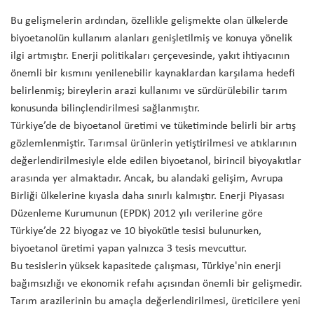
Bu gelişmelerin ardından, özellikle gelişmekte olan ülkelerde
biyoetanolün kullanım alanları genişletilmiş ve konuya yönelik
ilgi artmıştır. Enerji politikaları çerçevesinde, yakıt ihtiyacının
önemli bir kısmını yenilenebilir kaynaklardan karşılama hedefi
belirlenmiş; bireylerin arazi kullanımı ve sürdürülebilir tarım
konusunda bilinçlendirilmesi sağlanmıştır.
Türkiye’de de biyoetanol üretimi ve tüketiminde belirli bir artış
gözlemlenmiştir. Tarımsal ürünlerin yetiştirilmesi ve atıklarının
değerlendirilmesiyle elde edilen biyoetanol, birincil biyoyakıtlar
arasında yer almaktadır. Ancak, bu alandaki gelişim, Avrupa
Birliği ülkelerine kıyasla daha sınırlı kalmıştır. Enerji Piyasası
Düzenleme Kurumunun (EPDK) 2012 yılı verilerine göre
Türkiye’de 22 biyogaz ve 10 biyokütle tesisi bulunurken,
biyoetanol üretimi yapan yalnızca 3 tesis mevcuttur.
Bu tesislerin yüksek kapasitede çalışması, Türkiye'nin enerji
bağımsızlığı ve ekonomik refahı açısından önemli bir gelişmedir.
Tarım arazilerinin bu amaçla değerlendirilmesi, üreticilere yeni