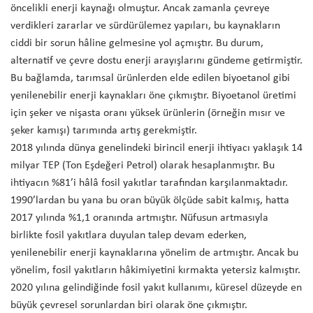
öncelikli enerji kaynağı olmuştur. Ancak zamanla çevreye
verdikleri zararlar ve sürdürülemez yapıları, bu kaynakların
ciddi bir sorun hâline gelmesine yol açmıştır. Bu durum,
alternatif ve çevre dostu enerji arayışlarını gündeme getirmiştir.
Bu bağlamda, tarımsal ürünlerden elde edilen biyoetanol gibi
yenilenebilir enerji kaynakları öne çıkmıştır. Biyoetanol üretimi
için şeker ve nişasta oranı yüksek ürünlerin (örneğin mısır ve
şeker kamışı) tarımında artış gerekmiştir.
2018 yılında dünya genelindeki birincil enerji ihtiyacı yaklaşık 14
milyar TEP (Ton Eşdeğeri Petrol) olarak hesaplanmıştır. Bu
ihtiyacın %81’i hâlâ fosil yakıtlar tarafından karşılanmaktadır.
1990’lardan bu yana bu oran büyük ölçüde sabit kalmış, hatta
2017 yılında %1,1 oranında artmıştır. Nüfusun artmasıyla
birlikte fosil yakıtlara duyulan talep devam ederken,
yenilenebilir enerji kaynaklarına yönelim de artmıştır. Ancak bu
yönelim, fosil yakıtların hâkimiyetini kırmakta yetersiz kalmıştır.
2020 yılına gelindiğinde fosil yakıt kullanımı, küresel düzeyde en
büyük çevresel sorunlardan biri olarak öne çıkmıştır.