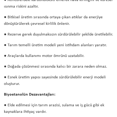
● Atmosferdeki karbondioksiti emerek hava kirliliğini ve küresel
ısınma riskini azaltır.
● Bitkisel üretim sırasında ortaya çıkan atıklar da enerjiye
dönüştürülerek çevresel kirlilik önlenir.
● Rezerve gerek duyulmaksızın sürdürülebilir şekilde üretilebilir.
● Tarım temelli üretim modeli yeni istihdam alanları yaratır.
● Araçlarda kullanımı motor ömrünü uzatabilir.
● Doğada çözünmesi sırasında kalıcı bir zarara neden olmaz.
● Esnek üretim yapısı sayesinde sürdürülebilir enerji modeli
oluşturur.
Biyoetanolün Dezavantajları:
● Elde edilmesi için tarım arazisi, sulama ve iş gücü gibi ek
kaynaklara ihtiyaç vardır.