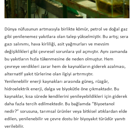
Dünya nüfusunun artmasıyla birlikte kömür, petrol ve doğal gaz
gibi yenilenemez yakıtlara olan talep yükselmiştir. Bu artış; sera
gazı salınımı, hava kirliliği, asit yağmurları ve mevsim
değişiklikleri gibi çevresel sorunlara yol açmıştır. Aynı zamanda
bu yakıtların hızla tükenmesine de neden olmuştur. Hem
çevreye verdikleri zarar hem de kaynakların giderek azalması,
alternatif yakıt türlerine olan ilgiyi artırmıştır.
Yenilenebilir enerji kaynakları arasında güneş, rüzgâr,
hidroelektrik enerji, dalga ve biyokütle öne çıkmaktadır. Bu
kaynaklar, kısa sürede kendilerini yenileyebildikleri için giderek
daha fazla tercih edilmektedir. Bu bağlamda “Biyoetanol
nedir?” sorusuna, tarımsal ürünler veya bitkisel atıklardan elde
edilen, yenilenebilir ve çevre dostu bir biyoyakıt türüdür yanıtı
verilebilir.