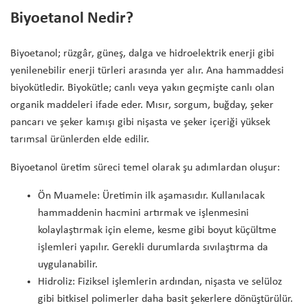
Biyoetanol Nedir?
Biyoetanol; rüzgâr, güneş, dalga ve hidroelektrik enerji gibi
yenilenebilir enerji türleri arasında yer alır. Ana hammaddesi
biyokütledir. Biyokütle; canlı veya yakın geçmişte canlı olan
organik maddeleri ifade eder. Mısır, sorgum, buğday, şeker
pancarı ve şeker kamışı gibi nişasta ve şeker içeriği yüksek
tarımsal ürünlerden elde edilir.
Biyoetanol üretim süreci temel olarak şu adımlardan oluşur:
Ön Muamele: Üretimin ilk aşamasıdır. Kullanılacak
hammaddenin hacmini artırmak ve işlenmesini
kolaylaştırmak için eleme, kesme gibi boyut küçültme
işlemleri yapılır. Gerekli durumlarda sıvılaştırma da
uygulanabilir.
Hidroliz: Fiziksel işlemlerin ardından, nişasta ve selüloz
gibi bitkisel polimerler daha basit şekerlere dönüştürülür.