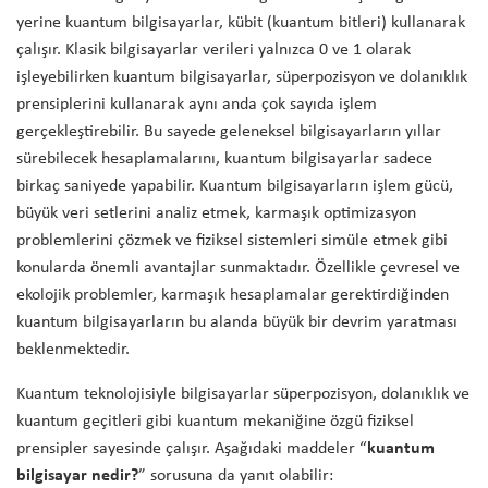
yerine kuantum bilgisayarlar, kübit (kuantum bitleri) kullanarak
çalışır. Klasik bilgisayarlar verileri yalnızca 0 ve 1 olarak
işleyebilirken kuantum bilgisayarlar, süperpozisyon ve dolanıklık
prensiplerini kullanarak aynı anda çok sayıda işlem
gerçekleştirebilir. Bu sayede geleneksel bilgisayarların yıllar
sürebilecek hesaplamalarını, kuantum bilgisayarlar sadece
birkaç saniyede yapabilir. Kuantum bilgisayarların işlem gücü,
büyük veri setlerini analiz etmek, karmaşık optimizasyon
problemlerini çözmek ve fiziksel sistemleri simüle etmek gibi
konularda önemli avantajlar sunmaktadır. Özellikle çevresel ve
ekolojik problemler, karmaşık hesaplamalar gerektirdiğinden
kuantum bilgisayarların bu alanda büyük bir devrim yaratması
beklenmektedir.
Kuantum teknolojisiyle bilgisayarlar süperpozisyon, dolanıklık ve
kuantum geçitleri gibi kuantum mekaniğine özgü fiziksel
prensipler sayesinde çalışır. Aşağıdaki maddeler “
kuantum
bilgisayar nedir?
” sorusuna da yanıt olabilir: