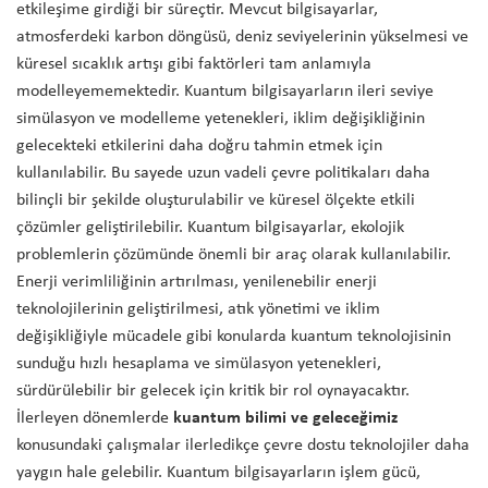
etkileşime girdiği bir süreçtir. Mevcut bilgisayarlar,
atmosferdeki karbon döngüsü, deniz seviyelerinin yükselmesi ve
küresel sıcaklık artışı gibi faktörleri tam anlamıyla
modelleyememektedir. Kuantum bilgisayarların ileri seviye
simülasyon ve modelleme yetenekleri, iklim değişikliğinin
gelecekteki etkilerini daha doğru tahmin etmek için
kullanılabilir. Bu sayede uzun vadeli çevre politikaları daha
bilinçli bir şekilde oluşturulabilir ve küresel ölçekte etkili
çözümler geliştirilebilir. Kuantum bilgisayarlar, ekolojik
problemlerin çözümünde önemli bir araç olarak kullanılabilir.
Enerji verimliliğinin artırılması, yenilenebilir enerji
teknolojilerinin geliştirilmesi, atık yönetimi ve iklim
değişikliğiyle mücadele gibi konularda kuantum teknolojisinin
sunduğu hızlı hesaplama ve simülasyon yetenekleri,
sürdürülebilir bir gelecek için kritik bir rol oynayacaktır.
İlerleyen dönemlerde
kuantum bilimi ve geleceğimiz
konusundaki çalışmalar ilerledikçe çevre dostu teknolojiler daha
yaygın hale gelebilir. Kuantum bilgisayarların işlem gücü,