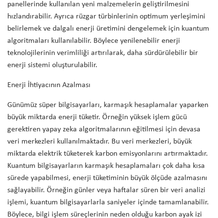
panellerinde kullanılan yeni malzemelerin geliştirilmesini
hızlandırabilir. Ayrıca rüzgar türbinlerinin optimum yerleşimini
belirlemek ve dalgalı enerji üretimini dengelemek için kuantum
algoritmaları kullanılabilir. Böylece yenilenebilir enerji
teknolojilerinin verimliliği artırılarak, daha sürdürülebilir bir
enerji sistemi oluşturulabilir.
Enerji İhtiyacının Azalması
Günümüz süper bilgisayarları, karmaşık hesaplamalar yaparken
büyük miktarda enerji tüketir. Örneğin yüksek işlem gücü
gerektiren yapay zeka algoritmalarının eğitilmesi için devasa
veri merkezleri kullanılmaktadır. Bu veri merkezleri, büyük
miktarda elektrik tüketerek karbon emisyonlarını artırmaktadır.
Kuantum bilgisayarların karmaşık hesaplamaları çok daha kısa
sürede yapabilmesi, enerji tüketiminin büyük ölçüde azalmasını
sağlayabilir. Örneğin günler veya haftalar süren bir veri analizi
işlemi, kuantum bilgisayarlarla saniyeler içinde tamamlanabilir.
Böylece, bilgi işlem süreçlerinin neden olduğu karbon ayak izi