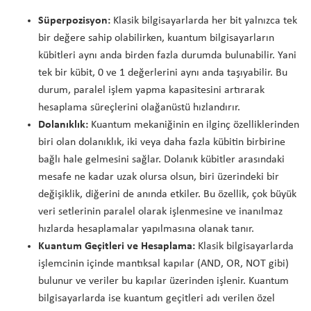
Süperpozisyon:
Klasik bilgisayarlarda her bit yalnızca tek
bir değere sahip olabilirken, kuantum bilgisayarların
kübitleri aynı anda birden fazla durumda bulunabilir. Yani
tek bir kübit, 0 ve 1 değerlerini aynı anda taşıyabilir. Bu
durum, paralel işlem yapma kapasitesini artırarak
hesaplama süreçlerini olağanüstü hızlandırır.
Dolanıklık:
Kuantum mekaniğinin en ilginç özelliklerinden
biri olan dolanıklık, iki veya daha fazla kübitin birbirine
bağlı hale gelmesini sağlar. Dolanık kübitler arasındaki
mesafe ne kadar uzak olursa olsun, biri üzerindeki bir
değişiklik, diğerini de anında etkiler. Bu özellik, çok büyük
veri setlerinin paralel olarak işlenmesine ve inanılmaz
hızlarda hesaplamalar yapılmasına olanak tanır.
Kuantum Geçitleri ve Hesaplama:
Klasik bilgisayarlarda
işlemcinin içinde mantıksal kapılar (AND, OR, NOT gibi)
bulunur ve veriler bu kapılar üzerinden işlenir. Kuantum
bilgisayarlarda ise kuantum geçitleri adı verilen özel