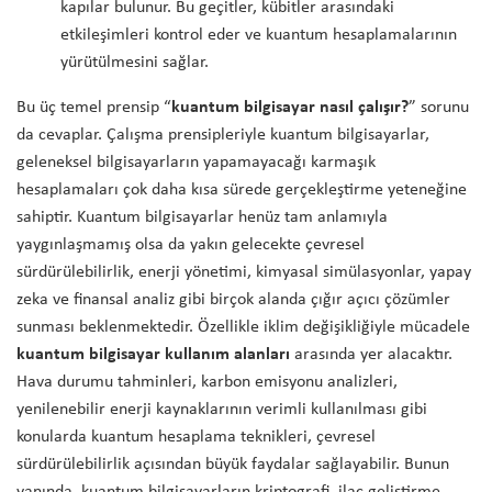
kapılar bulunur. Bu geçitler, kübitler arasındaki
etkileşimleri kontrol eder ve kuantum hesaplamalarının
yürütülmesini sağlar.
Bu üç temel prensip “
kuantum bilgisayar nasıl çalışır?
” sorunu
da cevaplar. Çalışma prensipleriyle kuantum bilgisayarlar,
geleneksel bilgisayarların yapamayacağı karmaşık
hesaplamaları çok daha kısa sürede gerçekleştirme yeteneğine
sahiptir. Kuantum bilgisayarlar henüz tam anlamıyla
yaygınlaşmamış olsa da yakın gelecekte çevresel
sürdürülebilirlik, enerji yönetimi, kimyasal simülasyonlar, yapay
zeka ve finansal analiz gibi birçok alanda çığır açıcı çözümler
sunması beklenmektedir. Özellikle iklim değişikliğiyle mücadele
kuantum bilgisayar kullanım alanları
arasında yer alacaktır.
Hava durumu tahminleri, karbon emisyonu analizleri,
yenilenebilir enerji kaynaklarının verimli kullanılması gibi
konularda kuantum hesaplama teknikleri, çevresel
sürdürülebilirlik açısından büyük faydalar sağlayabilir. Bunun