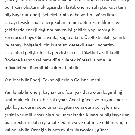
çevreye verilen zararı azaltmak hem de sürdürülebilir bir enerji
politikası oluşturmak açısından kritik öneme sahiptir. Kuantum
bilgisayarlar enerji şebekelerinin daha verimli yönetilmesi,
sanayi tesislerinde enerji kullanımının optimize edilmesi ve
şehirlerde enerji dağıtımının en iyi şekilde yapılması gibi
konularda büyük bir avantaj sağlayabilir. Özellikle akıllı şehirler
ve sanayi bölgeleri için kuantum destekli enerji yönetim
sistemleri geliştirilerek, gereksiz enerji tüketimi azaltılabilir.
Böylece karbon salınımı düşürülerek küresel ısınma ile
mücadelede önemli bir adım atılabilir.
Yenilenebilir Enerji Teknolojilerinin Geliştirilmesi
Yenilenebilir enerji kaynakları, fosil yakıtlara olan bağımlılığı
azaltmak için kritik bir rol oynar. Ancak güneş ve rüzgar enerjisi
gibi kaynakların depolama, dağıtım ve üretim süreçlerinde
çeşitli verimlilik sorunları bulunmaktadır. Kuantum bilgisayarlar
bu süreçlerin daha iyi analiz edilmesi ve optimize edilmesi için
kullanılabilir. Örneğin kuantum simülasyonları, güneş