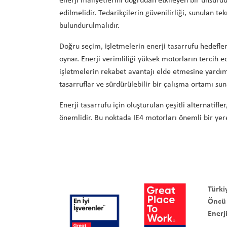
enerji maliyetlerini doğrudan etkileyen bir unsurdu
edilmelidir. Tedarikçilerin güvenilirliği, sunulan t
bulundurulmalıdır.
Doğru seçim, işletmelerin enerji tasarrufu hedefler
oynar. Enerji verimliliği yüksek motorların tercih
işletmelerin rekabet avantajı elde etmesine yardımc
tasarruflar ve sürdürülebilir bir çalışma ortamı sun
Enerji tasarrufu için oluşturulan çeşitli alternatifl
önemlidir. Bu noktada IE4 motorları önemli bir yere
Türki
Öncü
Enerji