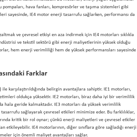
su pompaları, hava fanları, kompresörler ve taşıma sistemleri gibi
kleri sayesinde, IE4 motor enerji tasarrufu sağlarken, performansı da
zaltmak ve çevresel etkiyi en aza indirmek için IE4 motorları sıklıkla
düstrisi ve tekstil sektörü gibi enerji maliyetlerinin yüksek olduğu
orlar, hem enerji verimliliği hem de yüksek performansları sayesinde
rasındaki Farklar
3) ile karşılaştırıldığında belirgin avantajlara sahiptir. IE1 motorları,
etimleri oldukça yüksektir. IE2 motorları, biraz daha iyi bir verimlilik
a hala geride kalmaktadır. IE3 motorları da yüksek verimlilik
asarrufu sağlayarak çevresel etkileri minimize eder. Bu farklılıklar,
ında kritik bir rol oynar; çünkü enerji maliyetleri ve çevresel etkiler
an etkileyebilir. IE4 motorlarının, diğer sınıflara göre sağladığı enerji
tmeler için önemli maliyet avantajları sağlar.