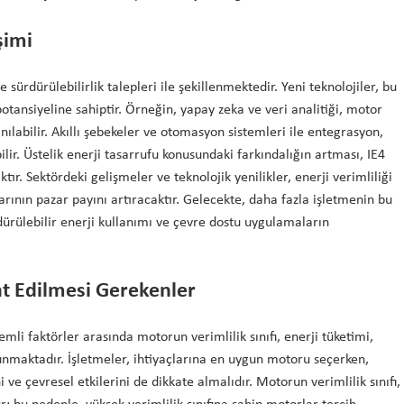
şimi
 sürdürülebilirlik talepleri ile şekillenmektedir. Yeni teknolojiler, bu
otansiyeline sahiptir. Örneğin, yapay zeka ve veri analitiği, motor
ılabilir. Akıllı şebekeler ve otomasyon sistemleri ile entegrasyon,
lir. Üstelik enerji tasarrufu konusundaki farkındalığın artması, IE4
r. Sektördeki gelişmeler ve teknolojik yenilikler, enerji verimliliği
rının pazar payını artıracaktır. Gelecekte, daha fazla işletmenin bu
ürülebilir enerji kullanımı ve çevre dostu uygulamaların
t Edilmesi Gerekenler
mli faktörler arasında motorun verimlilik sınıfı, enerji tüketimi,
nmaktadır. İşletmeler, ihtiyaçlarına en uygun motoru seçerken,
 ve çevresel etkilerini de dikkate almalıdır. Motorun verimlilik sınıfı,