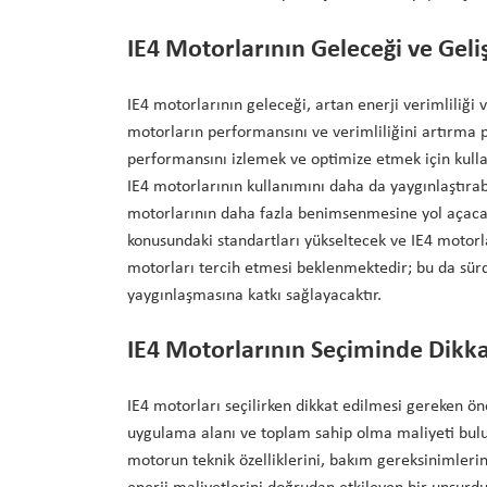
IE4 Motorlarının Geleceği ve Geli
IE4 motorlarının geleceği, artan enerji verimliliği ve
motorların performansını ve verimliliğini artırma p
performansını izlemek ve optimize etmek için kullan
IE4 motorlarının kullanımını daha da yaygınlaştırabi
motorlarının daha fazla benimsenmesine yol açacaktı
konusundaki standartları yükseltecek ve IE4 motorla
motorları tercih etmesi beklenmektedir; bu da sürd
yaygınlaşmasına katkı sağlayacaktır.
IE4 Motorlarının Seçiminde Dikka
IE4 motorları seçilirken dikkat edilmesi gereken öne
uygulama alanı ve toplam sahip olma maliyeti bulu
motorun teknik özelliklerini, bakım gereksinimlerini