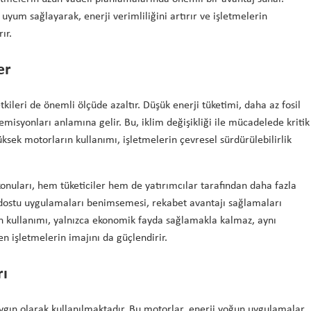
uyum sağlayarak, enerji verimliliğini artırır ve işletmelerin
ır.
er
tkileri de önemli ölçüde azaltır. Düşük enerji tüketimi, daha az fosil
emisyonları anlamına gelir. Bu, iklim değişikliği ile mücadelede kritik
yüksek motorların kullanımı, işletmelerin çevresel sürdürülebilirlik
onuları, hem tüketiciler hem de yatırımcılar tarafından daha fazla
dostu uygulamaları benimsemesi, rekabet avantajı sağlamaları
ın kullanımı, yalnızca ekonomik fayda sağlamakla kalmaz, aynı
n işletmelerin imajını da güçlendirir.
rı
aygın olarak kullanılmaktadır. Bu motorlar, enerji yoğun uygulamalar