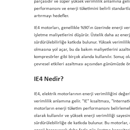
parçasıdır ve süper yüksek verimlilik anlamına gelir
performansını ve enerji tüketimini belirli standart
artırmayı hedefler.
IE4 motorları, genellikle %90’ın üzerinde enerji ver
işletme maliyetlerini düşürür. Üstelik daha az enerj
sürdürülebilirliğe katkıda bulunur. Yüksek verimli
olmasına yol açar, bu da bakım maliyetlerini azaltı
kompresörler gibi birçok alanda kullanılır. Sonuç 
çevresel etkileri azaltması açısından günümüzde ön
IE4 Nedir?
IE4, elektrik motorlarının enerji verimliliğini değer
verimlilik anlamına gelir. "IE" kısaltması, "Internat
motorların enerji tüketim performansını belirlemek 
olarak kullanılır ve yüksek enerji verimliliği sayes
sürdürülebilirliğe de katkıda bulunur. Bu motorlar,