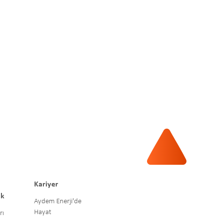
Kariyer
uk
Aydem Enerji'de
Hayat
rı