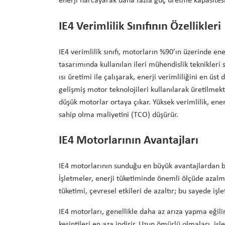
enerji harcayarak daha fazla güç üretme kapasitesi
IE4 Verimlilik Sınıfının Özellikleri
IE4 verimlilik sınıfı, motorların %90’ın üzerinde ene
tasarımında kullanılan ileri mühendislik teknikleri 
ısı üretimi ile çalışarak, enerji verimliliğini en üs
gelişmiş motor teknolojileri kullanılarak üretilme
düşük motorlar ortaya çıkar. Yüksek verimlilik, en
sahip olma maliyetini (TCO) düşürür.
IE4 Motorlarının Avantajları
IE4 motorlarının sunduğu en büyük avantajlardan biri
İşletmeler, enerji tüketiminde önemli ölçüde azalma
tüketimi, çevresel etkileri de azaltır; bu sayede iş
IE4 motorları, genellikle daha az arıza yapma eğili
kesintileri en aza indirir. Uzun ömürlü olmaları, i