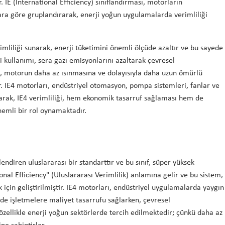
. IE (International Efficiency) sınıflandırması, motorların
lara göre gruplandırarak, enerji yoğun uygulamalarda verimliliği
imliliği sunarak, enerji tüketimini önemli ölçüde azaltır ve bu sayede
i kullanımı, sera gazı emisyonlarını azaltarak çevresel
lik, motorun daha az ısınmasına ve dolayısıyla daha uzun ömürlü
r. IE4 motorları, endüstriyel otomasyon, pompa sistemleri, fanlar ve
olarak, IE4 verimliliği, hem ekonomik tasarruf sağlaması hem de
emli bir rol oynamaktadır.
lendiren uluslararası bir standarttır ve bu sınıf, süper yüksek
ional Efficiency" (Uluslararası Verimlilik) anlamına gelir ve bu sistem,
için geliştirilmiştir. IE4 motorları, endüstriyel uygulamalarda yaygın
inde işletmelere maliyet tasarrufu sağlarken, çevresel
 özellikle enerji yoğun sektörlerde tercih edilmektedir; çünkü daha az