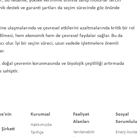
r; bu nedenle, yüksek verimlilik sınıfına sahip motorlar tercih
eknik destek ve garanti şartları da seçim sürecinde göz önünde
ine ulaşmalarında ve çevresel etkilerini azaltmalarında kritik bir rol
 edilmesi, hem ekonomik hem de çevresel faydalar sağlar. Bu da
ı olur. İyi bir seçim süreci, uzun vadede işletmelere önemli
ar.
er, doğal çevrenin korunmasında ve biyolojik çeşitliliği artırmada
 sahiptir.
ye'nin
Kurumsal
Faaliyet
Sosyal
Alanları
Sorumlul
Hakkımızda
 Şirketi
Yenilenebilir
Enerji Avcıla
Tarihçe