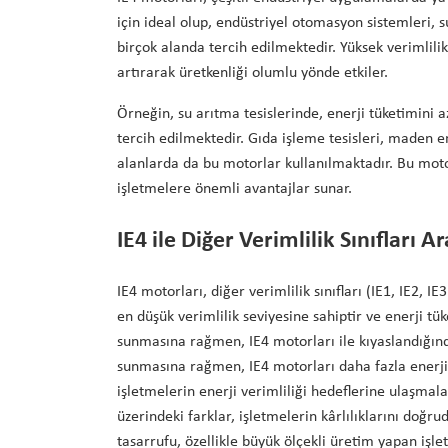
için ideal olup, endüstriyel otomasyon sistemleri, 
birçok alanda tercih edilmektedir. Yüksek verimlili
artırarak üretkenliği olumlu yönde etkiler.
Örneğin, su arıtma tesislerinde, enerji tüketimini a
tercih edilmektedir. Gıda işleme tesisleri, maden en
alanlarda da bu motorlar kullanılmaktadır. Bu mot
işletmelere önemli avantajlar sunar.
IE4 ile Diğer Verimlilik Sınıfları A
IE4 motorları, diğer verimlilik sınıfları (IE1, IE2, IE
en düşük verimlilik seviyesine sahiptir ve enerji tük
sunmasına rağmen, IE4 motorları ile kıyaslandığınd
sunmasına rağmen, IE4 motorları daha fazla enerji t
işletmelerin enerji verimliliği hedeflerine ulaşmalar
üzerindeki farklar, işletmelerin kârlılıklarını doğrud
tasarrufu, özellikle büyük ölçekli üretim yapan işle