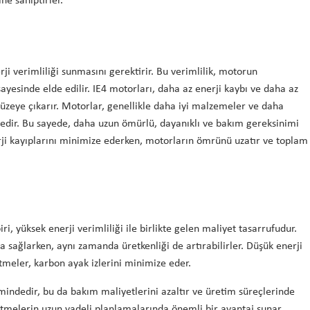
ne sahiptirler.
rji verimliliği sunmasını gerektirir. Bu verimlilik, motorun
sayesinde elde edilir. IE4 motorları, daha az enerji kaybı ve daha az
t düzeye çıkarır. Motorlar, genellikle daha iyi malzemeler ve daha
ktedir. Bu sayede, daha uzun ömürlü, dayanıklı ve bakım gereksinimi
erji kayıplarını minimize ederken, motorların ömrünü uzatır ve toplam
, yüksek enerji verimliliği ile birlikte gelen maliyet tasarrufudur.
 sağlarken, aynı zamanda üretkenliği de artırabilirler. Düşük enerji
letmeler, karbon ayak izlerini minimize eder.
mindedir, bu da bakım maliyetlerini azaltır ve üretim süreçlerinde
şletmelerin uzun vadeli planlamalarında önemli bir avantaj sunar.