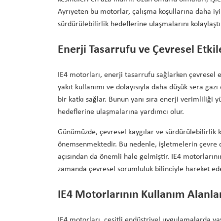
Ayrıyeten bu motorlar, çalışma koşullarına daha iyi 
sürdürülebilirlik hedeflerine ulaşmalarını kolaylaştır
Enerji Tasarrufu ve Çevresel Etkil
IE4 motorları, enerji tasarrufu sağlarken çevresel e
yakıt kullanımı ve dolayısıyla daha düşük sera gazı 
bir katkı sağlar. Bunun yanı sıra enerji verimliliği 
hedeflerine ulaşmalarına yardımcı olur.
Günümüzde, çevresel kaygılar ve sürdürülebilirlik k
önemsenmektedir. Bu nedenle, işletmelerin çevre 
açısından da önemli hale gelmiştir. IE4 motorların
zamanda çevresel sorumluluk bilinciyle hareket ede
IE4 Motorlarının Kullanım Alanla
IE4 motorları, çeşitli endüstriyel uygulamalarda y